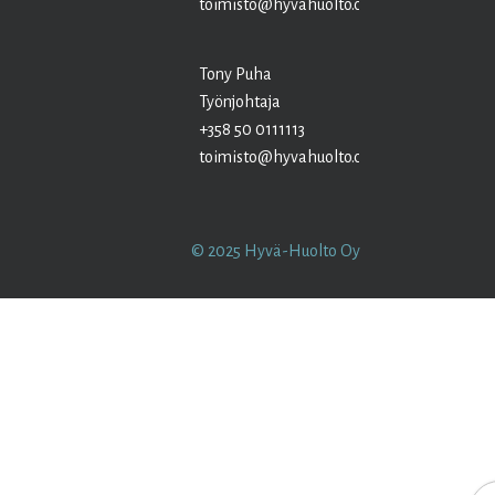
toimisto@hyvahuolto.com
Tony Puha
Työnjohtaja
+358 50 0111113
toimisto@hyvahuolto.com
© 2025 Hyvä-Huolto Oy